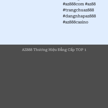
#az888com #az88
#trangchuaz888
#dangnhapaz888
#az888casino
AZ888 Thương Hiệu Đẳng Cấp TOP 1