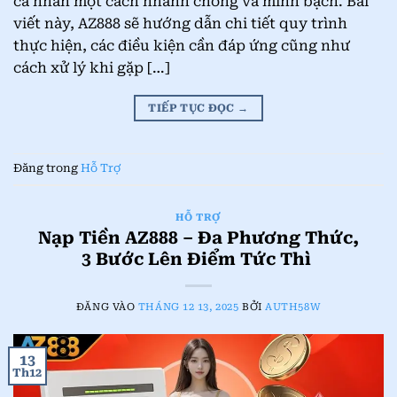
cá nhân một cách nhanh chóng và minh bạch. Bài
viết này, AZ888 sẽ hướng dẫn chi tiết quy trình
thực hiện, các điều kiện cần đáp ứng cũng như
cách xử lý khi gặp […]
TIẾP TỤC ĐỌC
→
Đăng trong
Hỗ Trợ
HỖ TRỢ
Nạp Tiền AZ888 – Đa Phương Thức,
3 Bước Lên Điểm Tức Thì
ĐĂNG VÀO
THÁNG 12 13, 2025
BỞI
AUTH58W
13
Th12