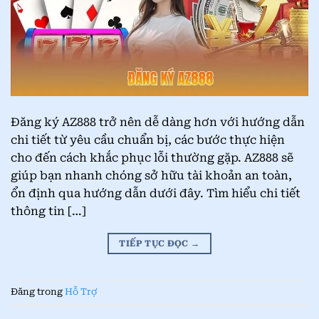
Đăng ký AZ888 trở nên dễ dàng hơn với hướng dẫn
chi tiết từ yêu cầu chuẩn bị, các bước thực hiện
cho đến cách khắc phục lỗi thường gặp. AZ888 sẽ
giúp bạn nhanh chóng sở hữu tài khoản an toàn,
ổn định qua hướng dẫn dưới đây. Tìm hiểu chi tiết
thông tin […]
TIẾP TỤC ĐỌC
→
Đăng trong
Hỗ Trợ