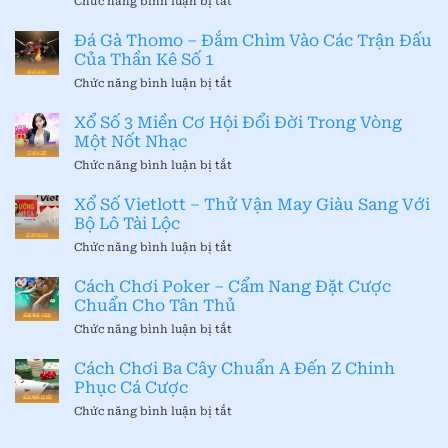
ở
Chức năng bình luận bị tắt
Hiệu
Cao
Đá
Quả
Nhất
gà
Đá Gà Thomo – Đắm Chìm Vào Các Trận Đấu
Từ
#1
C1
Cao
Của Thần Kê Số 1
Nền
–
Thủ,
Tảng
ở
Chức năng bình luận bị tắt
Tập
Nhắm
Đá
Hợp
Là
Gà
Xổ Số 3 Miền Cơ Hội Đổi Đời Trong Vòng
Các
Chuẩn
Thomo
Trận
Một Nốt Nhạc
–
Chọi
ở
Chức năng bình luận bị tắt
Đắm
Kê
Xổ
Chìm
Trực
Số
Xổ Số Vietlott – Thử Vận May Giàu Sang Với
Vào
Tuyến
3
Các
Bộ Lô Tài Lộc
Hot
Miền
Trận
Nhất
ở
Chức năng bình luận bị tắt
Cơ
Đấu
Xổ
Hội
Của
Số
Cách Chơi Poker – Cẩm Nang Đặt Cược
Đổi
Thần
Vietlott
Đời
Chuẩn Cho Tân Thủ
Kê
–
Trong
Số
ở
Chức năng bình luận bị tắt
Thử
Vòng
1
Cách
Vận
Một
Chơi
Cách Chơi Ba Cây Chuẩn A Đến Z Chinh
May
Nốt
Poker
Giàu
Phục Cá Cược
Nhạc
–
Sang
ở
Chức năng bình luận bị tắt
Cẩm
Với
Cách
Nang
Bộ
Chơi
Đặt