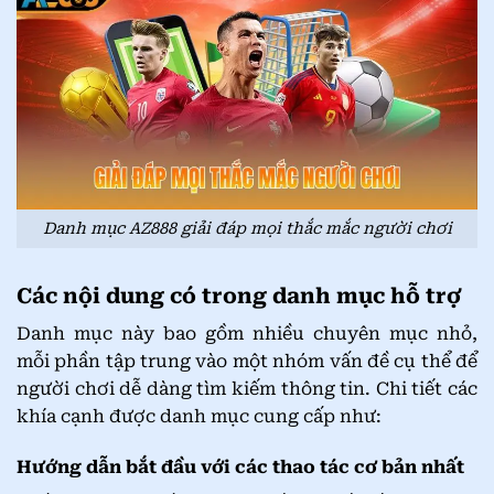
Danh mục AZ888 giải đáp mọi thắc mắc người chơi
Các nội dung có trong danh mục hỗ trợ
Danh mục này bao gồm nhiều chuyên mục nhỏ,
mỗi phần tập trung vào một nhóm vấn đề cụ thể để
người chơi dễ dàng tìm kiếm thông tin. Chi tiết các
khía cạnh được danh mục cung cấp như:
Hướng dẫn bắt đầu với các thao tác cơ bản nhất