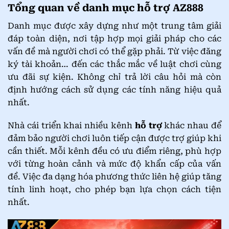
Tổng quan về danh mục hỗ trợ AZ888
Danh mục được xây dựng như một trung tâm giải
đáp toàn diện, nơi tập hợp mọi giải pháp cho các
vấn đề mà người chơi có thể gặp phải. Từ việc đăng
ký tài khoản… đến các thắc mắc về luật chơi cùng
ưu đãi sự kiện. Không chỉ trả lời câu hỏi mà còn
định hướng cách sử dụng các tính năng hiệu quả
nhất.
Nhà cái triển khai nhiều kênh
hỗ trợ
khác nhau để
đảm bảo người chơi luôn tiếp cận được trợ giúp khi
cần thiết. Mỗi kênh đều có ưu điểm riêng, phù hợp
với từng hoàn cảnh và mức độ khẩn cấp của vấn
đề. Việc đa dạng hóa phương thức liên hệ giúp tăng
tính linh hoạt, cho phép bạn lựa chọn cách tiện
nhất.