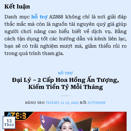
Kết luận
Danh mục
hỗ trợ
AZ888 không chỉ là nơi giải đáp
thắc mắc mà còn là nguồn tài nguyên quý giá giúp
người chơi nâng cao hiểu biết về dịch vụ. Bằng
cách tận dụng tốt các hướng dẫn và kênh liên lạc,
bạn sẽ có trải nghiệm mượt mà, giảm thiểu rủi ro
trong quá trình tham gia.
HỖ TRỢ
Đại Lý – 2 Cấp Hoa Hồng Ấn Tượng,
Kiếm Tiền Tỷ Mỗi Tháng
ĐĂNG VÀO
THÁNG 12 13, 2025
BỞI
AUTH58W
13
Th12