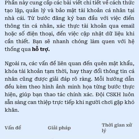
Phần này cung cấp các bài viết chi tiết về cách thức
tạo lập, quản lý và bảo mật tài khoản cá nhân tại
nhà cái. Từ bước đăng ký ban đầu với việc điền
thông tin cá nhân, xác thực tài khoản qua email
hoặc số điện thoại, đến việc cập nhật dữ liệu khi
cần thiết. Bạn sẽ nhanh chóng làm quen với hệ
thống qua
hỗ trợ.
Ngoài ra, các vấn đề liên quan đến quên mật khẩu,
khóa tài khoản tạm thời, hay thay đổi thông tin cá
nhân cũng được giải đáp rõ ràng. Mỗi hướng dẫn
đều kèm theo hình ảnh minh họa từng bước thực
hiện, giúp bạn thao tác chính xác. Đội CSKH luôn
sẵn sàng can thiệp trực tiếp khi người chơi gặp khó
khăn.
Thời gian xử
Vấn đề
Giải pháp
lý