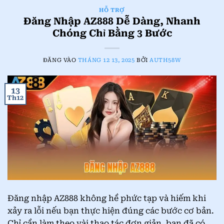
HỖ TRỢ
Đăng Nhập AZ888 Dễ Dàng, Nhanh
Chóng Chỉ Bằng 3 Bước
ĐĂNG VÀO
THÁNG 12 13, 2025
BỞI
AUTH58W
13
Th12
Đăng nhập AZ888 không hề phức tạp và hiếm khi
xảy ra lỗi nếu bạn thực hiện đúng các bước cơ bản.
Chỉ cần làm theo vài thao tác đơn giản, bạn đã có