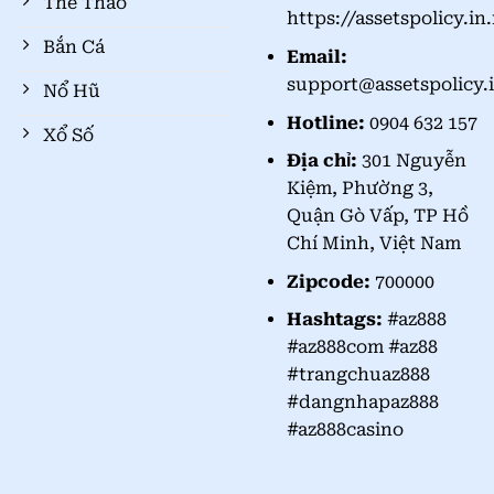
Thể Thao
https://assetspolicy.in
Bắn Cá
Email:
support@assetspolicy.
Nổ Hũ
Hotline:
0904 632 157
Xổ Số
Địa chỉ:
301 Nguyễn
Kiệm, Phường 3,
Quận Gò Vấp, TP Hồ
Chí Minh, Việt Nam
Zipcode:
700000
Hashtags:
#az888
#az888com #az88
#trangchuaz888
#dangnhapaz888
#az888casino