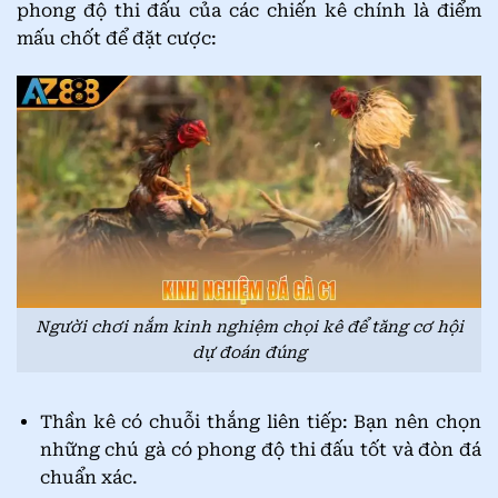
phong độ thi đấu của các chiến kê chính là điểm
mấu chốt để đặt cược:
Người chơi nắm kinh nghiệm chọi kê để tăng cơ hội
dự đoán đúng
Thần kê có chuỗi thắng liên tiếp: Bạn nên chọn
những chú gà có phong độ thi đấu tốt và đòn đá
chuẩn xác.