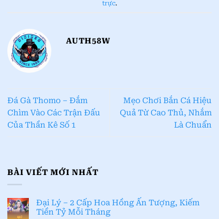
trực
.
AUTH58W
Đá Gà Thomo – Đắm
Mẹo Chơi Bắn Cá Hiệu
Chìm Vào Các Trận Đấu
Quả Từ Cao Thủ, Nhắm
Của Thần Kê Số 1
Là Chuẩn
BÀI VIẾT MỚI NHẤT
Đại Lý – 2 Cấp Hoa Hồng Ấn Tượng, Kiếm
Tiền Tỷ Mỗi Tháng