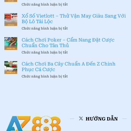
–
Chọi
ở
Chức năng bình luận bị tắt
Đắm
Kê
Xổ
Chìm
Trực
Số
Xổ Số Vietlott – Thử Vận May Giàu Sang Với
Vào
Tuyến
3
Các
Bộ Lô Tài Lộc
Hot
Miền
Trận
Nhất
ở
Chức năng bình luận bị tắt
Cơ
Đấu
Xổ
Hội
Của
Số
Cách Chơi Poker – Cẩm Nang Đặt Cược
Đổi
Thần
Vietlott
Đời
Chuẩn Cho Tân Thủ
Kê
–
Trong
Số
ở
Chức năng bình luận bị tắt
Thử
Vòng
1
Cách
Vận
Một
Chơi
Cách Chơi Ba Cây Chuẩn A Đến Z Chinh
May
Nốt
Poker
Giàu
Phục Cá Cược
Nhạc
–
Sang
ở
Chức năng bình luận bị tắt
Cẩm
Với
Cách
Nang
Bộ
Chơi
Đặt
Lô
Ba
Cược
Tài
Cây
Chuẩn
Lộc
Chuẩn
Cho
A
Tân
Đến
Thủ
Z
HƯỚNG DẪN
Chinh
Phục
Cá