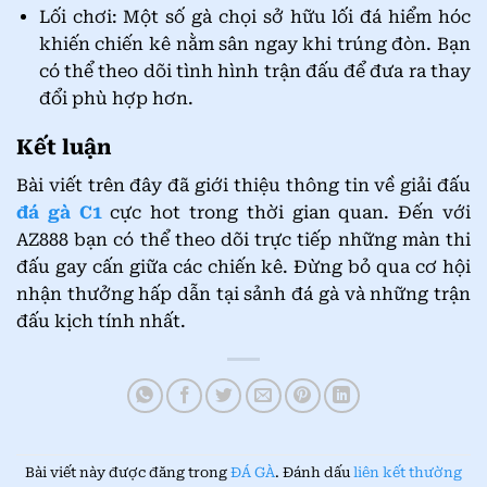
Lối chơi: Một số gà chọi sở hữu lối đá hiểm hóc
khiến chiến kê nằm sân ngay khi trúng đòn. Bạn
có thể theo dõi tình hình trận đấu để đưa ra thay
đổi phù hợp hơn.
Kết luận
Bài viết trên đây đã giới thiệu thông tin về giải đấu
đá gà C1
cực hot trong thời gian quan. Đến với
AZ888 bạn có thể theo dõi trực tiếp những màn thi
đấu gay cấn giữa các chiến kê. Đừng bỏ qua cơ hội
nhận thưởng hấp dẫn tại sảnh đá gà và những trận
đấu kịch tính nhất.
Bài viết này được đăng trong
ĐÁ GÀ
. Đánh dấu
liên kết thường