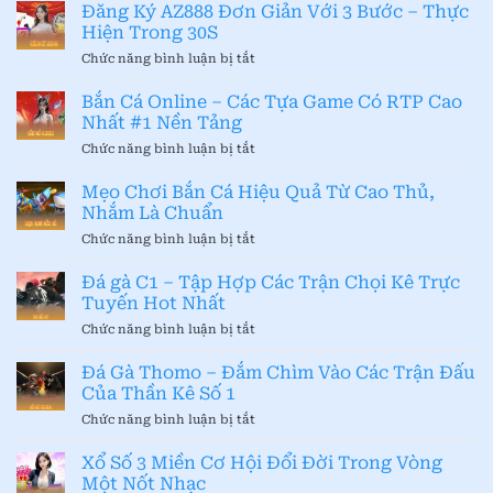
Nhập
Đăng Ký AZ888 Đơn Giản Với 3 Bước – Thực
Thức,
1P
AZ888
3
Hiện Trong 30S
Dễ
Bước
ở
Chức năng bình luận bị tắt
Dàng,
Lên
Đăng
Nhanh
Điểm
Ký
Bắn Cá Online – Các Tựa Game Có RTP Cao
Chóng
Tức
AZ888
Chỉ
Nhất #1 Nền Tảng
Thì
Đơn
Bằng
ở
Chức năng bình luận bị tắt
Giản
3
Bắn
Với
Bước
Cá
Mẹo Chơi Bắn Cá Hiệu Quả Từ Cao Thủ,
3
Online
Bước
Nhắm Là Chuẩn
–
–
ở
Chức năng bình luận bị tắt
Các
Thực
Mẹo
Tựa
Hiện
Chơi
Đá gà C1 – Tập Hợp Các Trận Chọi Kê Trực
Game
Trong
Bắn
Có
Tuyến Hot Nhất
30S
Cá
RTP
ở
Chức năng bình luận bị tắt
Hiệu
Cao
Đá
Quả
Nhất
gà
Đá Gà Thomo – Đắm Chìm Vào Các Trận Đấu
Từ
#1
C1
Cao
Của Thần Kê Số 1
Nền
–
Thủ,
Tảng
ở
Chức năng bình luận bị tắt
Tập
Nhắm
Đá
Hợp
Là
Gà
Xổ Số 3 Miền Cơ Hội Đổi Đời Trong Vòng
Các
Chuẩn
Thomo
Trận
Một Nốt Nhạc