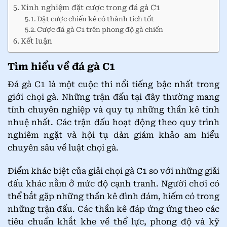
Kinh nghiệm đặt cược trong đá gà C1
Đặt cược chiến kê có thành tích tốt
Cược đá gà C1 trên phong độ gà chiến
Kết luận
Tìm hiểu về đá gà C1
Đá gà C1 là một cuộc thi nổi tiếng bậc nhất trong
giới chọi gà. Những trận đấu tại đây thường mang
tính chuyên nghiệp và quy tụ những thần kê tinh
nhuệ nhất. Các trận đấu hoạt động theo quy trình
nghiêm ngặt và hội tụ dàn giám khảo am hiểu
chuyên sâu về luật chọi gà.
Điểm khác biệt của giải chọi gà C1 so với những giải
đấu khác nằm ở mức độ cạnh tranh. Người chơi có
thể bắt gặp những thần kê đình đám, hiếm có trong
những trận đấu. Các thần kê đáp ứng ứng theo các
tiêu chuẩn khắt khe về thể lực, phong độ và kỹ