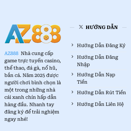
Cược
Tài
Cây
Chuẩn
Lộc
Chuẩn
Cho
A
Tân
Đến
Thủ
Z
HƯỚNG DẪN
Chinh
Phục
Cá
Cược
Hướng Dẫn Đăng Ký
AZ888
Nhà cung cấp
Hướng Dẫn Đăng
game trực tuyến casino,
Nhập
thể thao, đá gà, nổ hũ,
Hướng Dẫn Nạp
bắn cá. Năm 2025 được
Tiền
người chơi bình chọn là
một trong những nhà
Hướng Dẫn Rút Tiền
cái xanh chín hấp dẫn
Hướng Dẫn Liên Hệ
hàng đầu. Nhanh tay
đăng ký để trải nghiệm
ngay nhé!