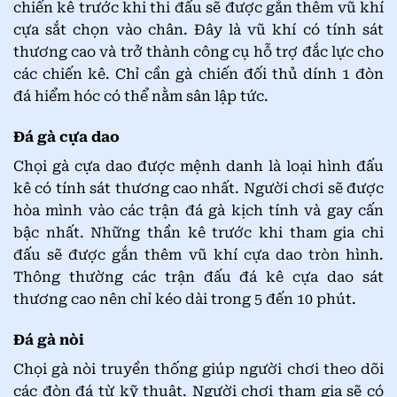
chiến kê trước khi thi đấu sẽ được gắn thêm vũ khí
cựa sắt chọn vào chân. Đây là vũ khí có tính sát
thương cao và trở thành công cụ hỗ trợ đắc lực cho
các chiến kê. Chỉ cần gà chiến đối thủ dính 1 đòn
đá hiểm hóc có thể nằm sân lập tức.
Đá gà cựa dao
Chọi gà cựa dao được mệnh danh là loại hình đấu
kê có tính sát thương cao nhất. Người chơi sẽ được
hòa mình vào các trận đá gà kịch tính và gay cấn
bậc nhất. Những thần kê trước khi tham gia chi
đấu sẽ được gắn thêm vũ khí cựa dao tròn hình.
Thông thường các trận đấu đá kê cựa dao sát
thương cao nên chỉ kéo dài trong 5 đến 10 phút.
Đá gà nòi
Chọi gà nòi truyền thống giúp người chơi theo dõi
các đòn đá từ kỹ thuật. Người chơi tham gia sẽ có