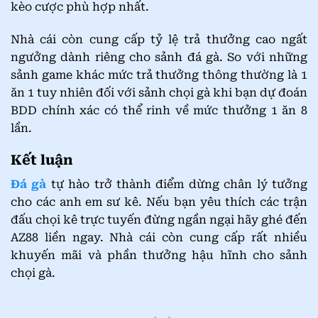
kèo cược phù hợp nhất.
Nhà cái còn cung cấp tỷ lệ trả thưởng cao ngất
ngưởng dành riêng cho sảnh đá gà. So với những
sảnh game khác mức trả thưởng thông thường là 1
ăn 1 tuy nhiên đối với sảnh chọi gà khi bạn dự đoán
BDD chính xác có thể rinh về mức thưởng 1 ăn 8
lần.
Kết luận
Đá gà
tự hào trở thành điểm dừng chân lý tưởng
cho các anh em sư kê. Nếu bạn yêu thích các trận
đấu chọi kê trực tuyến đừng ngần ngại hãy ghé đến
AZ88 liền ngay. Nhà cái còn cung cấp rất nhiều
khuyến mãi và phần thưởng hậu hĩnh cho sảnh
chọi gà.