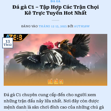
ĐÁ GÀ
Đá gà C1 – Tập Hợp Các Trận Chọi
Kê Trực Tuyến Hot Nhất
ĐĂNG VÀO
THÁNG 12 13, 2025
BỞI
AUTH58W
13
Th12
Đá gà C1 chuyên cung cấp đến cho người xem
những trận đấu nảy lửa nhất. Nơi đây còn được
mệnh danh là sân chơi đỉnh cao của những chú gà