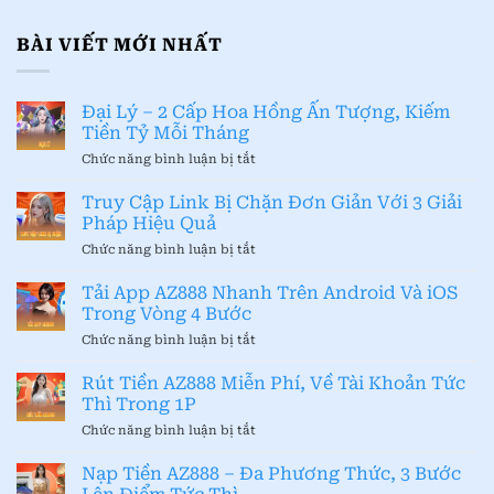
BÀI VIẾT MỚI NHẤT
Đại Lý – 2 Cấp Hoa Hồng Ấn Tượng, Kiếm
Tiền Tỷ Mỗi Tháng
ở
Chức năng bình luận bị tắt
Đại
Lý
Truy Cập Link Bị Chặn Đơn Giản Với 3 Giải
–
Pháp Hiệu Quả
2
ở
Chức năng bình luận bị tắt
Cấp
Truy
Hoa
Cập
Tải App AZ888 Nhanh Trên Android Và iOS
Hồng
Link
Ấn
Trong Vòng 4 Bước
Bị
Tượng,
ở
Chức năng bình luận bị tắt
Chặn
Kiếm
Tải
Đơn
Tiền
App
Rút Tiền AZ888 Miễn Phí, Về Tài Khoản Tức
Giản
Tỷ
AZ888
Với
Thì Trong 1P
Mỗi
Nhanh
3
Tháng
ở
Chức năng bình luận bị tắt
Trên
Giải
Rút
Android
Pháp
Tiền
Nạp Tiền AZ888 – Đa Phương Thức, 3 Bước
Và
Hiệu
AZ888
iOS
Quả