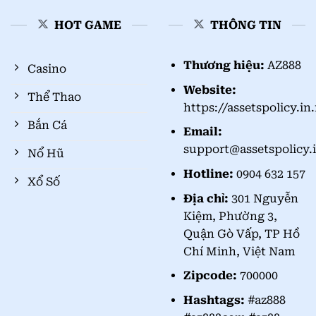
HOT GAME
THÔNG TIN
Thương hiệu:
AZ888
Casino
Website:
Thể Thao
https://assetspolicy.in
Bắn Cá
Email:
support@assetspolicy.
Nổ Hũ
Hotline:
0904 632 157
Xổ Số
Địa chỉ:
301 Nguyễn
Kiệm, Phường 3,
Quận Gò Vấp, TP Hồ
Chí Minh, Việt Nam
Zipcode:
700000
Hashtags:
#az888