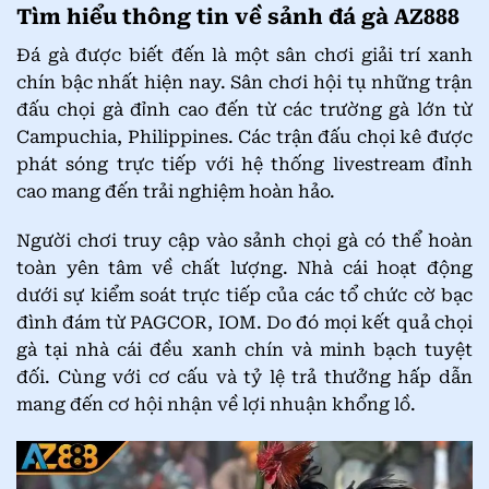
Tìm hiểu thông tin về sảnh đá gà AZ888
Đá gà được biết đến là một sân chơi giải trí xanh
chín bậc nhất hiện nay. Sân chơi hội tụ những trận
đấu chọi gà đỉnh cao đến từ các trường gà lớn từ
Campuchia, Philippines. Các trận đấu chọi kê được
phát sóng trực tiếp với hệ thống livestream đỉnh
cao mang đến trải nghiệm hoàn hảo.
Người chơi truy cập vào sảnh chọi gà có thể hoàn
toàn yên tâm về chất lượng. Nhà cái hoạt động
dưới sự kiểm soát trực tiếp của các tổ chức cờ bạc
đình đám từ PAGCOR, IOM. Do đó mọi kết quả chọi
gà tại nhà cái đều xanh chín và minh bạch tuyệt
đối. Cùng với cơ cấu và tỷ lệ trả thưởng hấp dẫn
mang đến cơ hội nhận về lợi nhuận khổng lồ.