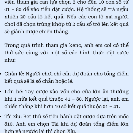
viên tham gia cần lựa chọn 2 cho đến 10 con số từ
01 – 80 để vào tiền đặt cược. Hệ thống sẽ trả ngẫu
nhiên 20 cầu lô kết quả. Nếu các con lô mà người
chơi đã chọn trùng khớp từ 2 cầu số trở lên kết quả
sẽ giành được chiến thắng.
Trong quá trình tham gia keno, anh em coi có thể
thử sức cùng với một số các hình thức đặt cược
như:
Chẵn lẻ: Người chơi chỉ cần dự đoán cho tổng điểm
kết quả sẽ là số chẵn hoặc lẻ.
Lớn bé: Tay cược vào vốn cho cửa lớn ăn thưởng
khi 1 nửa kết quả thuộc 41 – 80. Ngược lại, anh em
chiến thắng khi hơn 10 số kết quả thuộc 01 – 41.
Tài xỉu: Bet thủ sẽ tiến hành đặt cược dựa trên mốc
810. Anh em chọn Tài khi dự đoán tổng điểm lớn
hơn và ngược lại thì chọn Xỉu.