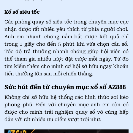
Xổ số siêu tốc
Các phòng quay số siêu tốc trong chuyên mục cục
nhận được rất nhiều yêu thích từ phía người chơi.
Anh em nhanh chóng nắm bắt được kết quả chỉ
trong 1 giây cho đến 5 phút khi vừa chọn cầu số.
Tốc độ trả thưởng nhanh chóng giúp hội viên có
thể tham gia nhiều lượt đặt cược mỗi ngày. Từ đó
tìm kiếm thêm cho mình cơ hội sở hữu ngay khoản
tiền thưởng lớn sau mỗi chiến thắng.
Sức hút đến từ chuyên mục xổ số AZ888
Không chỉ sở hữu hệ thống các hình thức soi kèo
phong phú. Đến với chuyên mục anh em còn có
được cho mình trải nghiệm quay số vô cùng hấp
dẫn với rất nhiều ưu điểm vượt trội như: