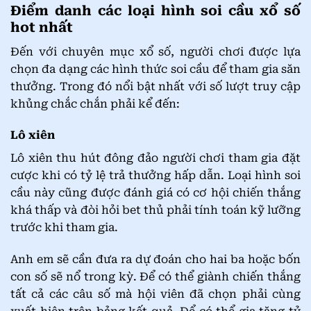
Điểm danh các loại hình soi cầu xổ số
hot nhất
Đến với chuyên mục xổ số, người chơi được lựa
chọn đa dạng các hình thức soi cầu để tham gia săn
thưởng. Trong đó nổi bật nhất với số lượt truy cập
khủng chắc chắn phải kể đến:
Lô xiên
Lô xiên thu hút đông đảo người chơi tham gia đặt
cược khi có tỷ lệ trả thưởng hấp dẫn. Loại hình soi
cầu này cũng được đánh giá có cơ hội chiến thắng
khá thấp và đòi hỏi bet thủ phải tính toán kỹ lưỡng
trước khi tham gia.
Anh em sẽ cần đưa ra dự đoán cho hai ba hoặc bốn
con số sẽ nổ trong kỳ. Để có thể giành chiến thắng
tất cả các câu số mà hội viên đã chọn phải cùng