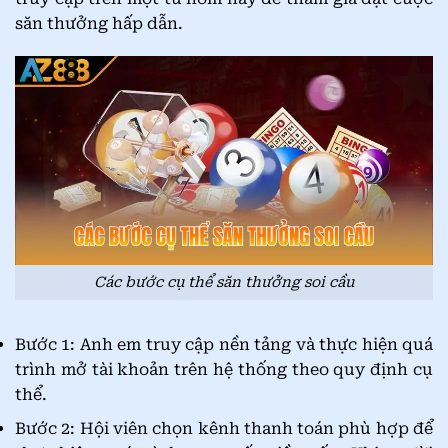
săn thưởng hấp dẫn.
Các bước cụ thể săn thưởng soi cầu
Bước 1: Anh em truy cập nền tảng và thực hiện quá
trình mở tài khoản trên hệ thống theo quy định cụ
thể.
Bước 2: Hội viên chọn kênh thanh toán phù hợp để