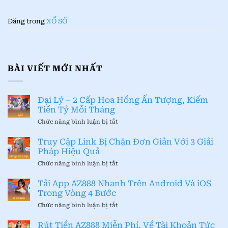
Đăng trong
XỔ SỐ
BÀI VIẾT MỚI NHẤT
Đại Lý – 2 Cấp Hoa Hồng Ấn Tượng, Kiếm
Tiền Tỷ Mỗi Tháng
ở
Chức năng bình luận bị tắt
Đại
Lý
Truy Cập Link Bị Chặn Đơn Giản Với 3 Giải
–
Pháp Hiệu Quả
2
ở
Chức năng bình luận bị tắt
Cấp
Truy
Hoa
Cập
Tải App AZ888 Nhanh Trên Android Và iOS
Hồng
Link
Ấn
Trong Vòng 4 Bước
Bị
Tượng,
ở
Chức năng bình luận bị tắt
Chặn
Kiếm
Tải
Đơn
Tiền
App
Rút Tiền AZ888 Miễn Phí, Về Tài Khoản Tức
Giản
Tỷ