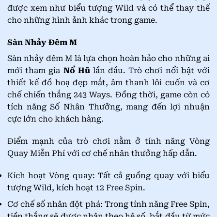
được xem như biểu tượng Wild và có thể thay thế
cho những hình ảnh khác trong game.
Sàn Nhảy Đêm M
Sàn nhảy đêm M là lựa chọn hoàn hảo cho những ai
mới tham gia
Nổ Hũ
lần đầu. Trò chơi nổi bật với
thiết kế đồ hoạ đẹp mắt, âm thanh lôi cuốn và cơ
chế chiến thắng 243 Ways. Đồng thời, game còn có
tích năng Số Nhân Thưởng, mang đến lợi nhuận
cực lớn cho khách hàng.
Điểm mạnh của trò chơi nằm ở tính năng Vòng
Quay Miễn Phí với cơ chế nhân thưởng hấp dẫn.
Kích hoạt Vòng quay: Tất cả guồng quay với biểu
tượng Wild, kích hoạt 12 Free Spin.
Cơ chế số nhân đột phá: Trong tính năng Free Spin,
tiền thắng sẽ được nhân theo hệ số, bắt đầu từ mức