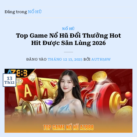
Đăng trong
NỔ HŨ
NỔ HŨ
Top Game Nổ Hũ Đổi Thưởng Hot
Hit Được Săn Lùng 2026
ĐĂNG VÀO
THÁNG 12 13, 2025
BỞI
AUTH58W
13
Th12