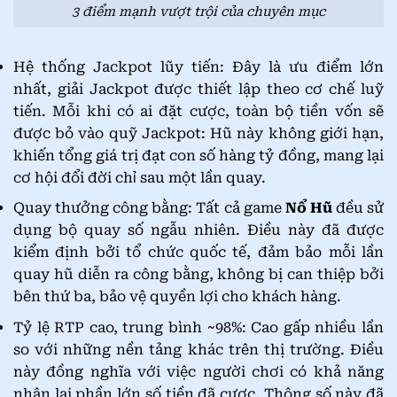
3 điểm mạnh vượt trội của chuyên mục
Hệ thống Jackpot lũy tiến: Đây là ưu điểm lớn
nhất, giải Jackpot được thiết lập theo cơ chế luỹ
tiến. Mỗi khi có ai đặt cược, toàn bộ tiền vốn sẽ
được bỏ vào quỹ Jackpot: Hũ này không giới hạn,
khiến tổng giá trị đạt con số hàng tỷ đồng, mang lại
cơ hội đổi đời chỉ sau một lần quay.
Quay thưởng công bằng: Tất cả game
Nổ Hũ
đều sử
dụng bộ quay số ngẫu nhiên. Điều này đã được
kiểm định bởi tổ chức quốc tế, đảm bảo mỗi lần
quay hũ diễn ra công bằng, không bị can thiệp bởi
bên thứ ba, bảo vệ quyền lợi cho khách hàng.
Tỷ lệ RTP cao, trung bình ~98%: Cao gấp nhiều lần
so với những nền tảng khác trên thị trường. Điều
này đồng nghĩa với việc người chơi có khả năng
nhận lại phần lớn số tiền đã cược. Thông số này đã