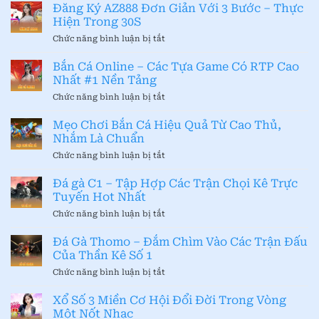
Nhập
Đăng Ký AZ888 Đơn Giản Với 3 Bước – Thực
Thức,
1P
AZ888
3
Hiện Trong 30S
Dễ
Bước
ở
Chức năng bình luận bị tắt
Dàng,
Lên
Đăng
Nhanh
Điểm
Ký
Bắn Cá Online – Các Tựa Game Có RTP Cao
Chóng
Tức
AZ888
Chỉ
Nhất #1 Nền Tảng
Thì
Đơn
Bằng
ở
Chức năng bình luận bị tắt
Giản
3
Bắn
Với
Bước
Cá
Mẹo Chơi Bắn Cá Hiệu Quả Từ Cao Thủ,
3
Online
Bước
Nhắm Là Chuẩn
–
–
ở
Chức năng bình luận bị tắt
Các
Thực
Mẹo
Tựa
Hiện
Chơi
Đá gà C1 – Tập Hợp Các Trận Chọi Kê Trực
Game
Trong
Bắn
Có
Tuyến Hot Nhất
30S
Cá
RTP
ở
Chức năng bình luận bị tắt
Hiệu
Cao
Đá
Quả
Nhất
gà
Đá Gà Thomo – Đắm Chìm Vào Các Trận Đấu
Từ
#1
C1
Cao
Của Thần Kê Số 1
Nền
–
Thủ,
Tảng
ở
Chức năng bình luận bị tắt
Tập
Nhắm
Đá
Hợp
Là
Gà
Xổ Số 3 Miền Cơ Hội Đổi Đời Trong Vòng
Các
Chuẩn
Thomo
Trận
Một Nốt Nhạc