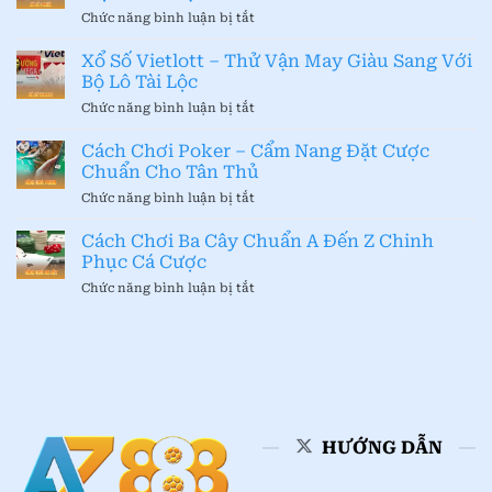
–
Chọi
ở
Chức năng bình luận bị tắt
Đắm
Kê
Xổ
Chìm
Trực
Số
Xổ Số Vietlott – Thử Vận May Giàu Sang Với
Vào
Tuyến
3
Các
Bộ Lô Tài Lộc
Hot
Miền
Trận
Nhất
ở
Chức năng bình luận bị tắt
Cơ
Đấu
Xổ
Hội
Của
Số
Cách Chơi Poker – Cẩm Nang Đặt Cược
Đổi
Thần
Vietlott
Đời
Chuẩn Cho Tân Thủ
Kê
–
Trong
Số
ở
Chức năng bình luận bị tắt
Thử
Vòng
1
Cách
Vận
Một
Chơi
Cách Chơi Ba Cây Chuẩn A Đến Z Chinh
May
Nốt
Poker
Giàu
Phục Cá Cược
Nhạc
–
Sang
ở
Chức năng bình luận bị tắt
Cẩm
Với
Cách
Nang
Bộ
Chơi
Đặt
Lô
Ba
Cược
Tài
Cây
Chuẩn
Lộc
Chuẩn
Cho
A
Tân
Đến
Thủ
Z
HƯỚNG DẪN
Chinh
Phục