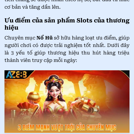
cơ bản và tăng dần lên.
Ưu điểm của sản phẩm Slots của thương
hiệu
Chuyên mục
Nổ Hũ
sở hữu hàng loạt ưu điểm, giúp
người chơi có được trải nghiệm tốt nhất. Dưới đây
là 3 yếu tố giúp thương hiệu thu hút hàng triệu
thành viên truy cập mỗi ngày: