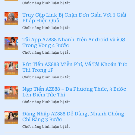
ở
Chức năng bình luận bị tắt
Đại
Lý
Truy Cập Link Bị Chặn Đơn Giản Với 3 Giải
–
Pháp Hiệu Quả
2
ở
Chức năng bình luận bị tắt
Cấp
Truy
Hoa
Cập
Tải App AZ888 Nhanh Trên Android Và iOS
Hồng
Link
Ấn
Trong Vòng 4 Bước
Bị
Tượng,
ở
Chức năng bình luận bị tắt
Chặn
Kiếm
Tải
Đơn
Tiền
App
Rút Tiền AZ888 Miễn Phí, Về Tài Khoản Tức
Giản
Tỷ
AZ888
Với
Thì Trong 1P
Mỗi
Nhanh
3
Tháng
ở
Chức năng bình luận bị tắt
Trên
Giải
Rút
Android
Pháp
Tiền
Nạp Tiền AZ888 – Đa Phương Thức, 3 Bước
Và
Hiệu
AZ888
iOS
Lên Điểm Tức Thì
Quả
Miễn
Trong
ở
Chức năng bình luận bị tắt
Phí,
Vòng
Nạp
Về
4
Tiền
Đăng Nhập AZ888 Dễ Dàng, Nhanh Chóng
Tài
Bước
AZ888
Khoản
Chỉ Bằng 3 Bước
–
Tức
ở
Chức năng bình luận bị tắt
Đa
Thì
Đăng
Phương
Trong