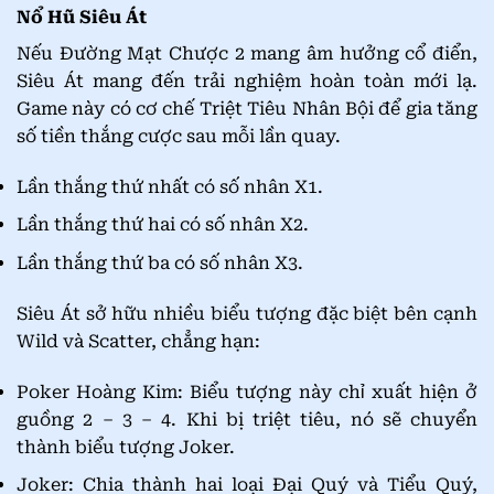
Nổ Hũ Siêu Át
Nếu Đường Mạt Chược 2 mang âm hưởng cổ điển,
Siêu Át mang đến trải nghiệm hoàn toàn mới lạ.
Game này có cơ chế Triệt Tiêu Nhân Bội để gia tăng
số tiền thắng cược sau mỗi lần quay.
Lần thắng thứ nhất có số nhân X1.
Lần thắng thứ hai có số nhân X2.
Lần thắng thứ ba có số nhân X3.
Siêu Át sở hữu nhiều biểu tượng đặc biệt bên cạnh
Wild và Scatter, chẳng hạn:
Poker Hoàng Kim: Biểu tượng này chỉ xuất hiện ở
guồng 2 – 3 – 4. Khi bị triệt tiêu, nó sẽ chuyển
thành biểu tượng Joker.
Joker: Chia thành hai loại Đại Quý và Tiểu Quý,